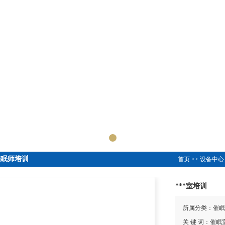
催眠师培训
首页
>>
设备中心
***室培训
所属分类：催眠
关 键 词：催眠